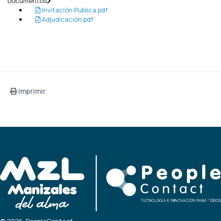
Documentos
Invitación Pública.pdf
Adjudicación.pdf
Imprimir
© 2026, PeopleContact