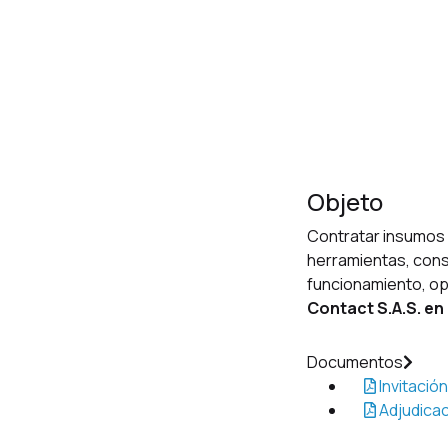
Objeto
Contratar insumos 
herramientas, cons
funcionamiento, op
Contact S.A.S. en
Documentos
Invitación
Adjudicac