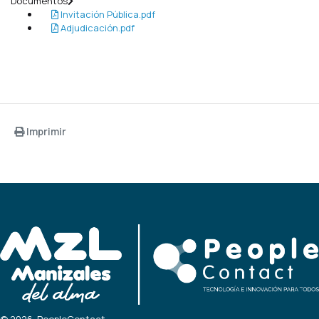
Documentos
Invitación Pública.pdf
Adjudicación.pdf
Imprimir
© 2026, PeopleContact