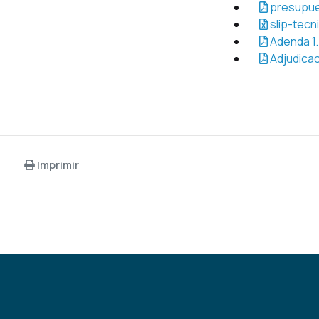
presupue
slip-tecn
Adenda 1.
Adjudicac
Imprimir