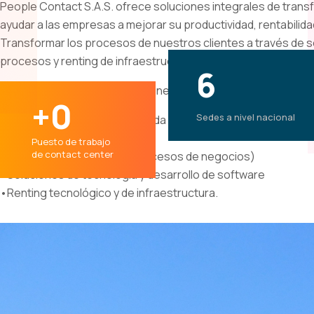
People Contact S.A.S. ofrece soluciones integrales de trans
ayudar a las empresas a mejorar su productividad, rentabilida
Transformar los procesos de nuestros clientes a través de se
procesos y renting de infraestructura
6
Ser la empresa líder en soluciones de transformación digital
0
Sedes a nivel nacional
Somos una empresa constituida como una sociedad de economía
valor agregado que incluyen:
Puesto de trabajo
de contact center
•BPO (Externalización de procesos de negocios)
•Soluciones de tecnología y desarrollo de software
•Renting tecnológico y de infraestructura.